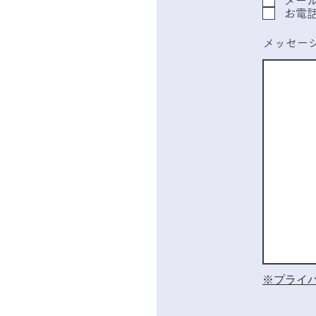
メー
お電
メッセー
​※プライ