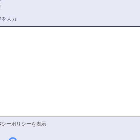
項
ル
目
話
ジを入力
バシーポリシーを表示