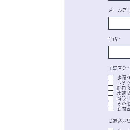
メールア
住所
工事区分
*
水漏
つま
蛇口
水道
新設
その
お問
ご連絡方