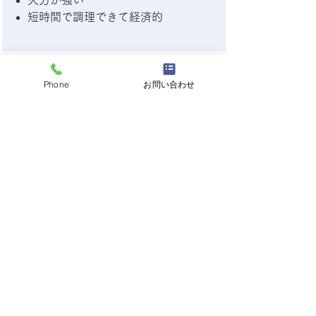
火力が強い
短時間で調理できて経済的
Phone
お問い合わせ
システムバス
システムバスは寒い長野の冬を快適に安全
に過ごす為の必須アイテムです。
お湯が冷めにくい浴槽・お年寄り
や小さなお子様でも滑らず安心な
床
浴室暖房と気密性で寒くない浴室
手すりなどの設置も自由自在